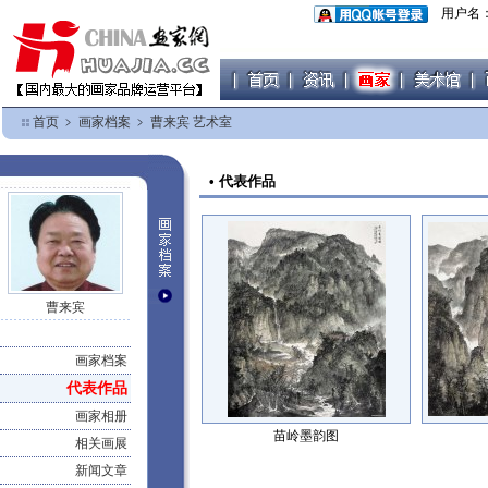
用户名
首页
﹥
画家档案
﹥
曹来宾 艺术室
• 代表作品
曹来宾
画家档案
代表作品
画家相册
苗岭墨韵图
相关画展
新闻文章